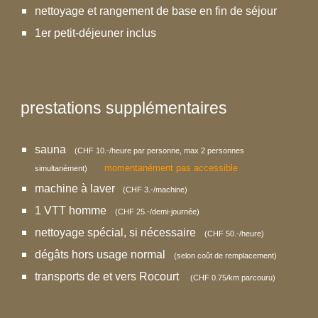
nettoyage et rangement de base en fin de séjour
1er petit-déjeuner inclus
p
restations
supplémentaires
sauna
(CHF 10.-/heure par personne, max 2 personnes
momentanément pas accessible
simultanément)
machine à laver
(CHF 3.-/machine)
1
VTT homme
(CHF 25.-/demi-journée)
nettoyage spécial, si nécessaire
(CHF 50.-/heure)
dégâts hors usage normal
(selon coût de remplacement)
transports de et vers Rocourt
(
CHF 0.75/km parcouru)